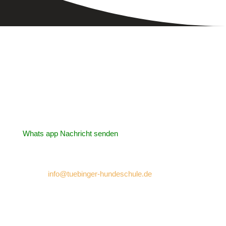
Tübinger Hundeschule
Inhaberin: Nicole Kammerer
Telefon: 07472 / 4 27 11
Whats app Nachricht senden
E-Mail:
info@tuebinger-hundeschule.de
Trainingsgelände:
Eugen-Bolz-Straße 2/1
72072 Tübingen-Bühl