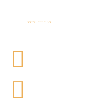
Bühl) !
Wenn Sie auf die Karte klicken werden Sie auf die
Seite von
openstreetmap
weitergeleitet, wo Sie einen
Routenplaner abrufen können.

