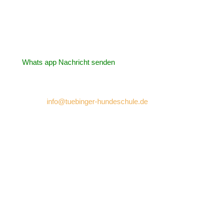
Tübinger Hundeschule
Inhaberin: Nicole Kammerer
Telefon: 07472 / 4 27 11
Whats app Nachricht senden
E-Mail:
info@tuebinger-hundeschule.de
Trainingsgelände:
Eugen-Bolz-Straße 2/1
72072 Tübingen-Bühl
In nur 2 Minuten Fussweg über die öffentlichen
Verkehrsmittel zu erreichen ( Buslinie 19 Tübingen-