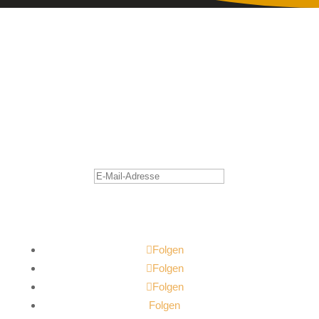
Join Our Newsletter
Lorem ipsum dolor sit amet, consectetur adipiscing elit.
Aliquam ut lorem placerat, laoreet magna non, sagittis
augue. Aliquam felis metus.
Erfolgsmeldung
Abonnieren
Folgen
Folgen
Folgen
Folgen