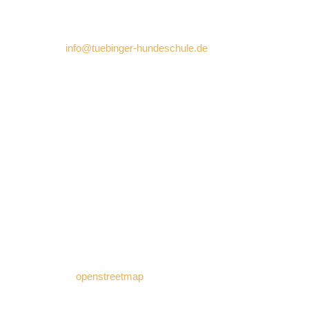
E-Mail:
info@tuebinger-hundeschule.de
Trainingsgelände:
Eugen-Bolz-Straße 2/1
72072 Tübingen-Bühl
In nur 2 Minuten Fussweg über die öffentlichen
Verkehrsmittel zu erreichen ( Buslinie 19 Tübingen-
Bühl) !
Wenn Sie auf die Karte klicken werden Sie auf die
Seite von
openstreetmap
weitergeleitet, wo Sie einen
Routenplaner abrufen können.