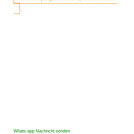
Tübinger Hundeschule
Inhaberin: Nicole Kammerer
Telefon: 07472 / 4 27 11
Whats app Nachricht senden